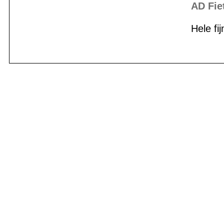
AD Fie
Hele fi
BIKE-LEASIN
EINFACH UND PREISGÜNSTIG ZUM NEU
Wir beraten Sie gerne welches Bike zu Ihre