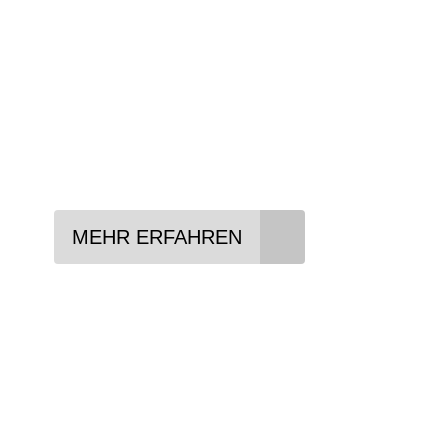
Anforderungen passt - und können Ihnen att
Konditionen vermitteln.
In drei Schritten zum neuen Bike:
Lieblings-Bike aussuchen
Vertrag abschließen
Abholen und Spaß haben
MEHR ERFAHREN