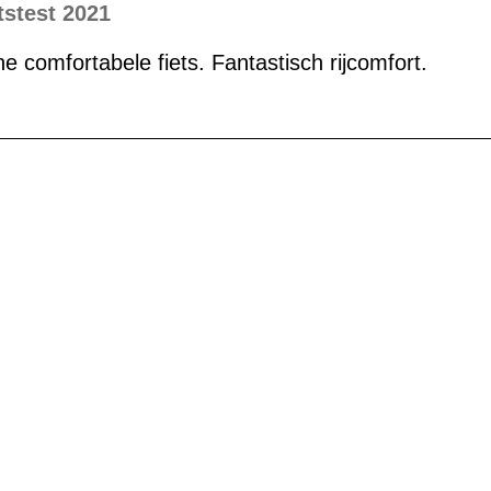
tstest 2021
jne comfortabele fiets. Fantastisch rijcomfort.
G
EN DIENSTRAD
n und Ihren