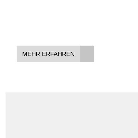
In drei Schritten zum neuen Bike:
Lieblings-Bike aussuchen
Vertrag abschließen
Abholen und Spaß haben
MEHR ERFAHREN